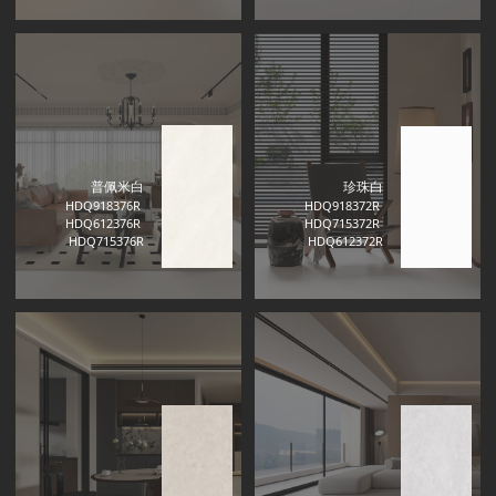
普佩米白
珍珠白
HDQ918376R
HDQ918372R
HDQ612376R
HDQ715372R
HDQ715376R
HDQ612372R