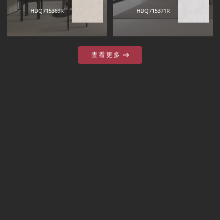
HDQ715369R
HDQ715371R
查看更多