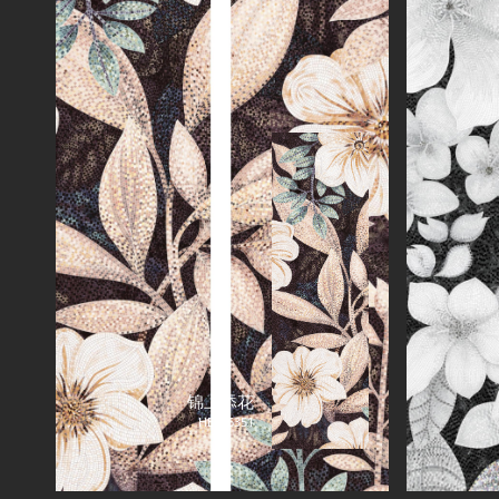
锦上添花
HE826351