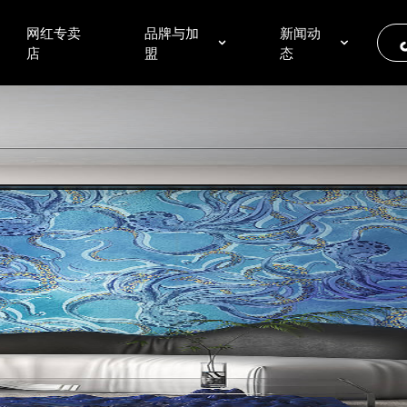
网红专卖
品牌与加
新闻动
店
盟
态