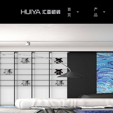
汇亚磁砖官网|瓷砖十大品牌|佛山陶瓷|好瓷砖不怕花
首
产
页
品