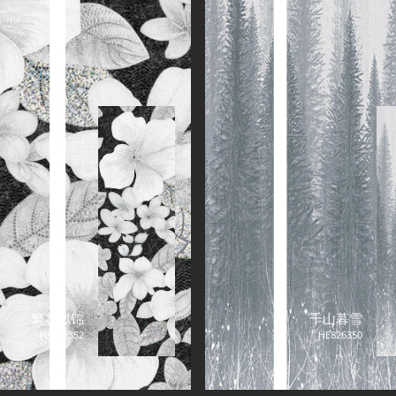
繁花似锦
千山暮雪
HE826352
HE826350