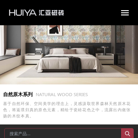
汇亚磁砖官网|瓷砖十大品牌|佛山陶瓷|好瓷砖不怕花
自然原木系列
NATURAL WOOD SERIES
基于自然环保、空间美学的理念上，灵感汲取世界森林天然原木花
色，将返璞归真的原色元素，精绘于瓷砖花色之中，流露出内敛张
扬的木纹本真。