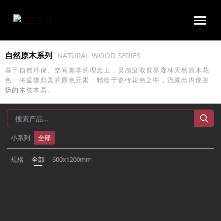
汇亚磁砖官网|瓷砖十大品牌|佛山陶瓷|好瓷砖不怕花
自然原木系列
NATURAL WOOD SERIES
基于自然环保、空间美学的理念上，灵感汲取世界森林天然原木花
色，将返璞归真的原色元素，精绘于瓷砖花色之中，流露出内敛张
扬的木纹本真。
小系列
全部
规格
全部
600x1200mm