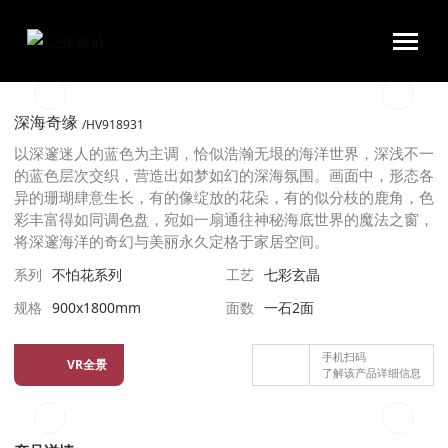
汇亚磁砖官网|瓷砖十大品牌|佛山陶瓷|好瓷砖不怕花
Previous Slide
Next Sl
深海奇缘
/HV918931
以深邃迷人的蓝色为主调，恰似浩瀚无垠的海洋世界，深浅不一
的蓝色层次交织，营造出如梦如幻的深海氛围。画面中，形态各
异的珊瑚肆意生长，有的像绽放的花朵，有的似分枝的鹿角，色
彩丰富得如同调色盘，宛如一扇通往神秘海底世界的魔法之窗，
将深邃海洋的奇幻与美丽永久定格于家居空间。
系列
不怕花系列
工艺
七彩玄晶
规格
900x1800mm
面数
一石2面
手机扫码
VR全景
了解该产品详细信息
Previous Slide
Next Sl