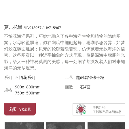
莫吉托黑
/HV918967 / HV715967
不怕花海洋系列，巧妙地融入了各种海洋生物和植物的隐约图
案，水母轻盈飘逸，似在幽暗中翩翩起舞；珊瑚形态各异，如梦
幻般在砖面延展；贝壳的轮廓若隐若现，仿佛藏着无数海洋的秘
密。这些图案以一种近乎抽象的方式呈现，像是深海中朦胧的光
影，给人一种神秘莫测的美感，每一处细节都激发着人们对未知
海洋的无尽遐想。
系列
不怕花系列
工艺
超耐磨特殊干粒
900x1800mm
面数
一石4面
规格
750x1500mm
手机扫码
VR全景
了解该产品详细信息