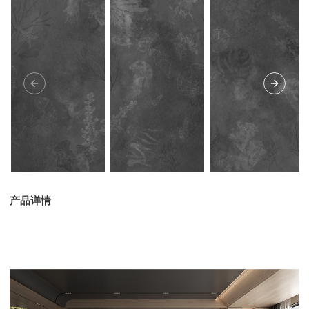
Previous Slide
Next Sl
产品详情