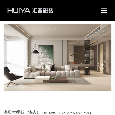
汇亚磁砖官网|瓷砖十大品牌|佛山陶瓷|好瓷砖不怕花
Previous Slide
Next Sl
海贝大理石（浅杏）
/HV918953/ HV612953/ HV715953