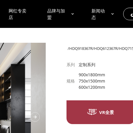
网红专卖
品牌与加
新闻动
店
盟
态
/HDQ918367R/HDQ612367R/HDQ71
系列
定制系列
900x1800mm
规格
750x1500mm
600x1200mm
VR全景
Next Slide