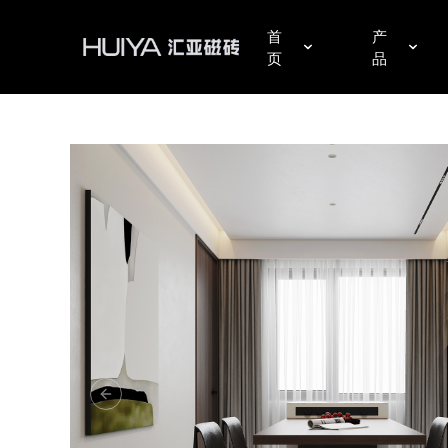
汇亚磁砖官网|瓷砖十大品牌|佛山陶瓷|好瓷砖不怕花
首
产
页
品
Previous Slide